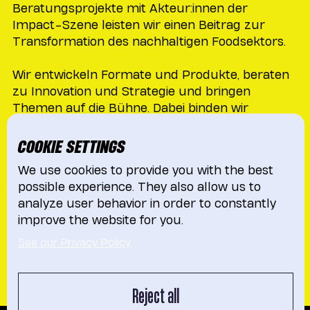
Beratungsprojekte mit Akteur:innen der
Impact-Szene leisten wir einen Beitrag zur
Transformation des nachhaltigen Foodsektors.
Wir entwickeln Formate und Produkte, beraten
zu Innovation und Strategie und bringen
Themen auf die Bühne. Dabei binden wir
Auftraggebende im Prozess ebenso aktiv ein wie
Best Practice People & Brands aus dem GFC
COOKIE SETTINGS
oder das Publikum im Raum.
We use cookies to provide you with the best
possible experience. They also allow us to
Die Erkenntnisse verarbeiten wir weiter und
analyze user behavior in order to constantly
bringen sie mit ins nächste Projekt.
improve the website for you.
Wir sind dabei freundlich-unbequem, aber
See our Privacy Policy
immer mit einem Augenzwinkern und dem
ehrlichen Interesse an denen, mit denen wir
arbeiten dürfen.
Reject all